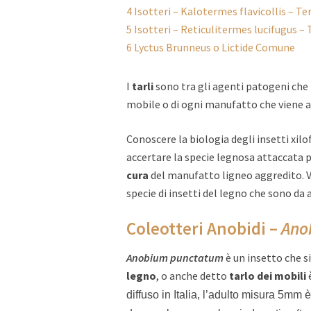
4
Isotteri – Kalotermes flavicollis – Te
5
Isotteri – Reticulitermes lucifugus – 
6
Lyctus Brunneus o Lictide Comune
I
tarli
sono tra gli agenti patogeni che 
mobile o di ogni manufatto che viene ag
Conoscere la biologia degli insetti xilo
accertare la specie legnosa attaccata p
cura
del manufatto ligneo aggredito. Ve
specie di insetti del legno che sono da
Coleotteri Anobidi –
Ano
Anobium punctatum
è un insetto che s
legno
, o anche detto
tarlo dei mobili
diffuso in Italia, l’adulto misura 5mm 