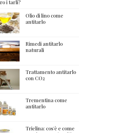
ro i tarli?
Olio di lino come
antitarlo
Rimedi antitarlo
naturali
Trattamento antitarlo
con CO2
Trementina come
antitarlo
Trielina: cos'è e come