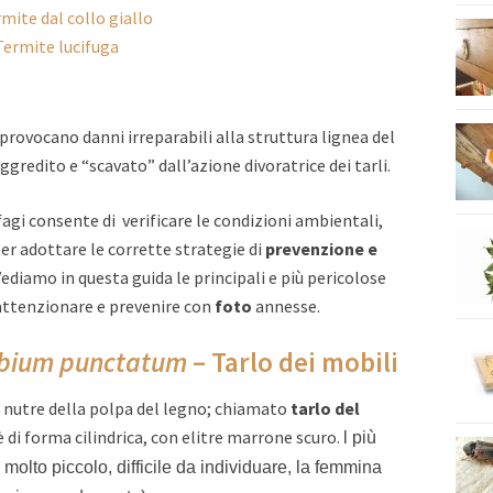
rmite dal collo giallo
Termite lucifuga
provocano danni irreparabili alla struttura lignea del
gredito e “scavato” dall’azione divoratrice dei tarli.
fagi consente di verificare le condizioni ambientali,
er adottare le corrette strategie di
prevenzione e
diamo in questa guida le principali e più pericolose
 attenzionare e prevenire con
foto
annesse.
bium punctatum
– Tarlo dei mobili
i nutre della polpa del legno; chiamato
tarlo del
è di forma cilindrica, con elitre marrone scuro.
l più
è molto piccolo, difficile da individuare, la femmina