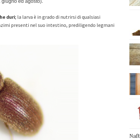
a giugno ed agosto).
he duri
; la larva è in grado di nutrirsi di qualsiasi
nzimi presenti nel suo intestino, prediligendo legmani
n.
Muff
Naft