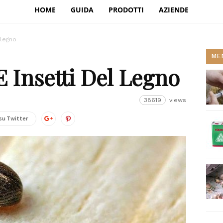
HOME
GUIDA
PRODOTTI
AZIENDE
 legno
MEN
E Insetti Del Legno
38619
views
su Twitter