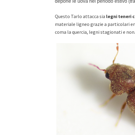
depone le uova nel periodo estivo (tr
Questo Tarlo
attacca sia
legni teneri c
materiale ligneo grazie a particolari e
coma la quercia, legni stagionati e no