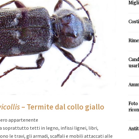
Migli
Costi
Rimed
Cand
usar
Ammo
Foto 
icollis
– Termite dal collo giallo
ricon
ttero appartenente
 soprattutto tetti in legno, infissi lignei, libri,
Anti
ono le travi, gli armadi, scaffali e mobili attaccati alle