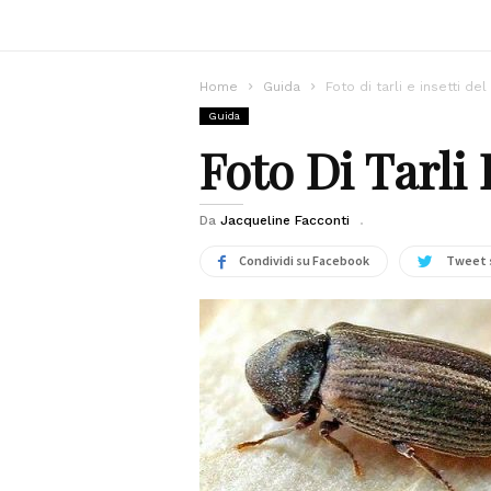
Home
Guida
Foto di tarli e insetti del
Guida
Foto Di Tarli 
Da
Jacqueline Facconti
Condividi su Facebook
Tweet 