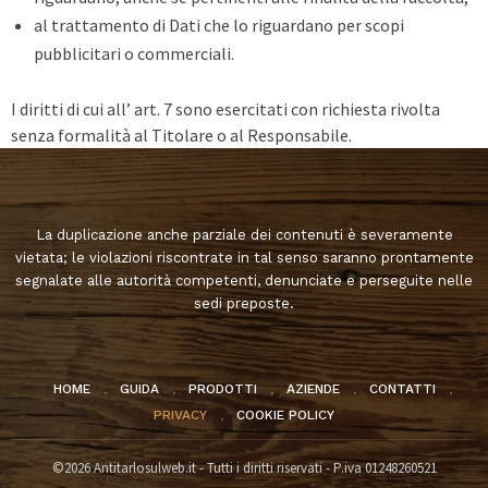
al trattamento di Dati che lo riguardano per scopi
pubblicitari o commerciali.
I diritti di cui all’ art. 7 sono esercitati con richiesta rivolta
senza formalità al Titolare o al Responsabile.
La duplicazione anche parziale dei contenuti è severamente
vietata; le violazioni riscontrate in tal senso saranno prontamente
segnalate alle autorità competenti, denunciate e perseguite nelle
sedi preposte.
HOME
GUIDA
PRODOTTI
AZIENDE
CONTATTI
PRIVACY
COOKIE POLICY
©2026 Antitarlosulweb.it - Tutti i diritti riservati - P.iva 01248260521