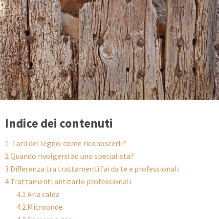
Indice dei contenuti
1
Tarli del legno: come riconoscerli?
2
Quando rivolgersi ad uno specialista?
3
Differenza tra trattamenti fai da te e professionali
4
Trattamenti antitarlo professionali
4.1
Aria calda
4.2
Microonde