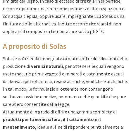
umidità del legno. In caso di eccesso di cristalli in superficie,
occorre operarne una rimozione per mezzo di una spazzola o
con acqua tiepida, oppure usare Impregnante L13 Solas o una
finitura ad olio alternativa. Inoltre occorre ricordarsi di non
applicare il composto a temperature sotto gli 8˚C.
A proposito di Solas
Solas è un’azienda impegnata ormai da oltre due decenni nella
produzione di
vernici naturali
, per ottenere le quali vengono
usate materie prime vegetali e minerali e totalmente esenti
da derivati petrolchimici, resine acriliche, viniliche e alchidiche.
In tal modo, le formulazioni ottenute non contengono
sostanze tossiche e nocive, nemmeno nelle quantità che pure
sarebbero consentite dalla legge.
Attualmente è in grado di offrire una gamma completa di
prodotti per la verniciatura, il trattamento e il
mantenimento
, ideale al fine di rispondere puntualmente a