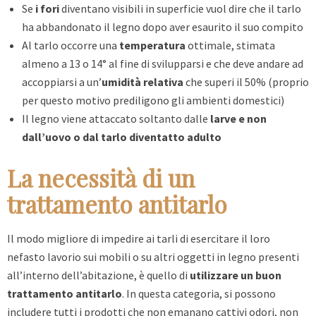
Se
i fori
diventano visibili in superficie vuol dire che il tarlo
ha abbandonato il legno dopo aver esaurito il suo compito
Al tarlo occorre una
temperatura
ottimale, stimata
almeno a 13 o 14° al fine di svilupparsi e che deve andare ad
accoppiarsi a un’
umidità relativa
che superi il 50% (proprio
per questo motivo prediligono gli ambienti domestici)
Il legno viene attaccato soltanto dalle
larve
e non
dall’uovo o dal tarlo diventatto adulto
La necessità di un
trattamento antitarlo
Il modo migliore di impedire ai tarli di esercitare il loro
nefasto lavorio sui mobili o su altri oggetti in legno presenti
all’interno dell’abitazione, è quello di
utilizzare un buon
trattamento antitarlo
. In questa categoria, si possono
includere tutti i prodotti che non emanano cattivi odori, non