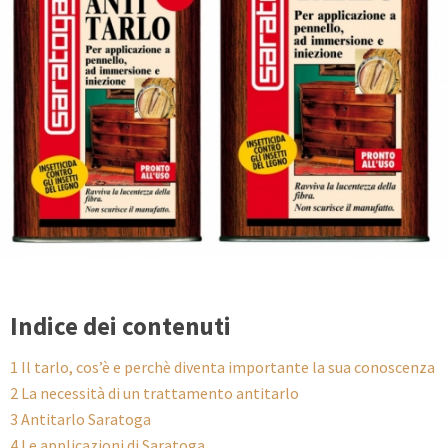
Indice dei contenuti
1
Il tarlo, cos’è e perchè diventa importante la sua conoscenza
2
La necessità di un trattamento antitarlo
3
Antitarlo Saratoga
4
Le applicazioni di Saratoga