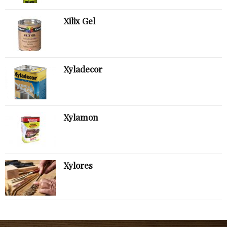
Xilix Gel
Xyladecor
Xylamon
Xylores