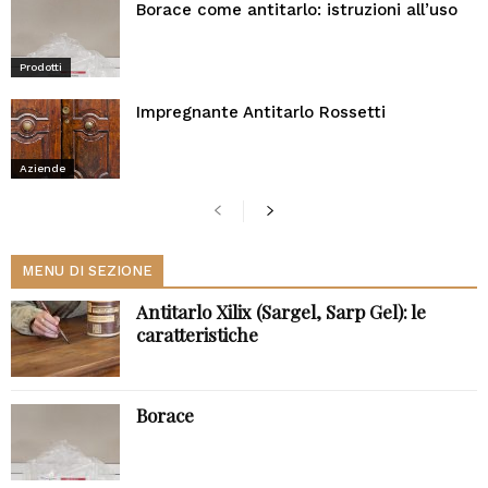
Borace come antitarlo: istruzioni all’uso
Prodotti
Impregnante Antitarlo Rossetti
Aziende
MENU DI SEZIONE
Antitarlo Xilix (Sargel, Sarp Gel): le
caratteristiche
Borace