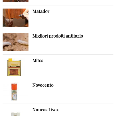
Matador
Migliori prodotti antitarlo
Mitos
Novecento
Nuncas Livax