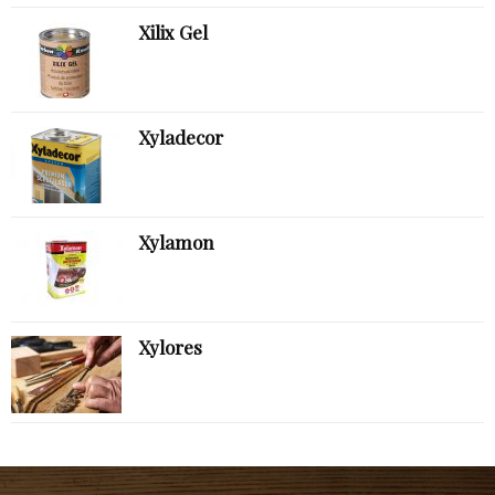
Xilix Gel
Xyladecor
Xylamon
Xylores