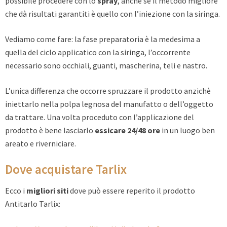
possibile procedere con lo
spray
, anche se il metodo migliore
che dà risultati garantiti è quello con l’iniezione con la siringa.
Vediamo come fare: la fase preparatoria è la medesima a
quella del ciclo applicatico con la siringa, l’occorrente
necessario sono occhiali, guanti, mascherina, teli e nastro.
L’unica differenza che occorre spruzzare il prodotto anzichè
iniettarlo nella polpa legnosa del manufatto o dell’oggetto
da trattare. Una volta proceduto con l’applicazione del
prodotto è bene lasciarlo
essicare 24/48 ore
in un luogo ben
areato e riverniciare.
Dove acquistare Tarlix
Ecco i
migliori siti
dove può essere reperito il prodotto
Antitarlo Tarlix: