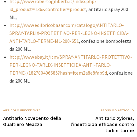
http://www.robertogiliberti.it/index.php?
id_product=136&controller=product
, antitarlo spray 200
ML,
http://www.edilbricobazar.com/catalogo/ANTITARLO-
SPRAY-TARLIX-PROTETTIVO-PER-LEGNO-INSETTICIDA-
ANTI-TARLO-TERME-ML-200-651
, confezione bomboletta
da 200 ML,
http://www.ebay.it/itm/SPRAY-ANTITARLO-PROTETTIVO-
PER-LEGNO-TARLIX-INSETTICIDA-ANTI-TARLO-
TERME-/182780406685?hash=item2a8e8fab9d
, confezione
da 200 ML.
ARTICOLO PRECEDENTE
PROSSIMO ARTICOLO
Antitarlo Novecento della
Antitarlo Xylores,
Gualtiero Meazza
l’insetticida efficace contro
tarli e tarme