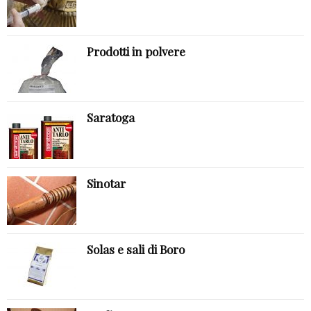
Prodotti in polvere
Saratoga
Sinotar
Solas e sali di Boro